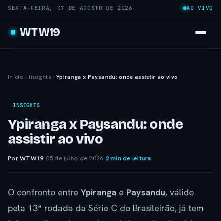
SEXTA-FEIRA, 07 DE AGOSTO DE 2026
AO VIVO
WTW19
Início
›
Insights
›
Ypiranga x Paysandu: onde assistir ao vivo
INSIGHTS
Ypiranga x Paysandu: onde
assistir ao vivo
Por WTW19
·
05 de julho de 2026
·
2 min de leitura
O confronto entre
Ypiranga
e
Paysandu
, válido
pela 13ª rodada da Série C do Brasileirão, já tem