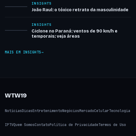
INSIGHTS
João Raul: o tóxico retrato da masculinidade
INSIGHTS
Ciclone no Paraná: ventos de 90 km/h e
temporais; veja áreas
MAIS EM INSIGHTS
WTW19
Notícias
Dicas
Entretenimento
Negócios
Mercado
Celular
Tecnologia
IPTV
Quem Somos
Contato
Política de Privacidade
Termos de Uso