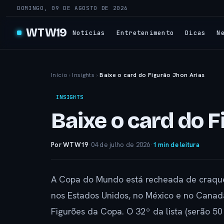
DOMINGO, 09 DE AGOSTO DE 2026
WTW19
Notícias
Entretenimento
Dicas
N
Início
›
Insights
›
Baixe o card do Figurão Jhon Arias
INSIGHTS
Baixe o card do F
Por WTW19
·
04 de julho de 2026
·
1 min de leitura
A Copa do Mundo está recheada de craques
nos Estados Unidos, no México e no Canad
Figurões da Copa. O 32º da lista (serão 50