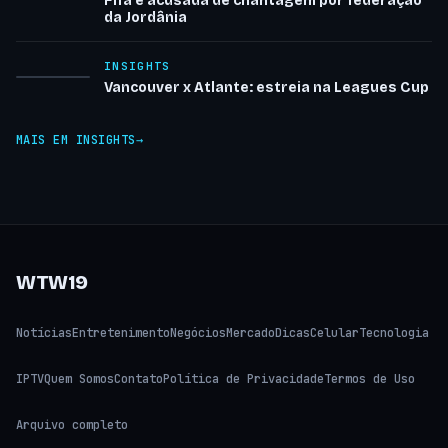
Fifa é acusada de chantagem por federação
da Jordânia
INSIGHTS
Vancouver x Atlante: estreia na Leagues Cup
MAIS EM INSIGHTS
WTW19
Notícias
Entretenimento
Negócios
Mercado
Dicas
Celular
Tecnologia
IPTV
Quem Somos
Contato
Política de Privacidade
Termos de Uso
Arquivo completo