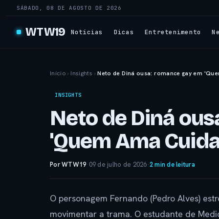
SÁBADO, 08 DE AGOSTO DE 2026
WTW19
Notícias
Dicas
Entretenimento
N
Início
›
Insights
›
Neto de Diná ousa: romance gay em 'Qu
INSIGHTS
Neto de Diná ous
'Quem Ama Cuid
Por WTW19
·
09 de julho de 2026
·
2 min de leitura
O personagem Fernando (Pedro Alves) est
movimentar a trama. O estudante de Medi