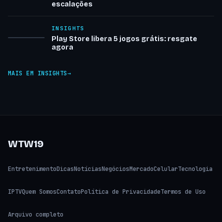
escalações
INSIGHTS
Play Store libera 5 jogos grátis: resgate
agora
MAIS EM INSIGHTS
WTW19
Entretenimento
Dicas
Notícias
Negócios
Mercado
Celular
Tecnologia
IPTV
Quem Somos
Contato
Política de Privacidade
Termos de Uso
Arquivo completo