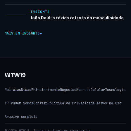
INSIGHTS
João Raul: o tóxico retrato da masculinidade
MAIS EM INSIGHTS
WTW19
Notícias
Dicas
Entretenimento
Negócios
Mercado
Celular
Tecnologia
IPTV
Quem Somos
Contato
Política de Privacidade
Termos de Uso
Arquivo completo
© 2026 WTW19. Todos os direitos reservados.