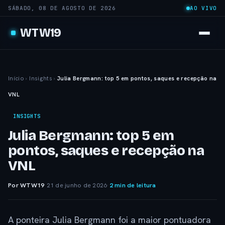
SÁBADO, 08 DE AGOSTO DE 2026
AO VIVO
WTW19
Início
›
Insights
›
Julia Bergmann: top 5 em pontos, saques e recepção na
VNL
INSIGHTS
Julia Bergmann: top 5 em
pontos, saques e recepção na
VNL
Por WTW19
·
21 de junho de 2026
·
2 min de leitura
A ponteira Julia Bergmann foi a maior pontuadora