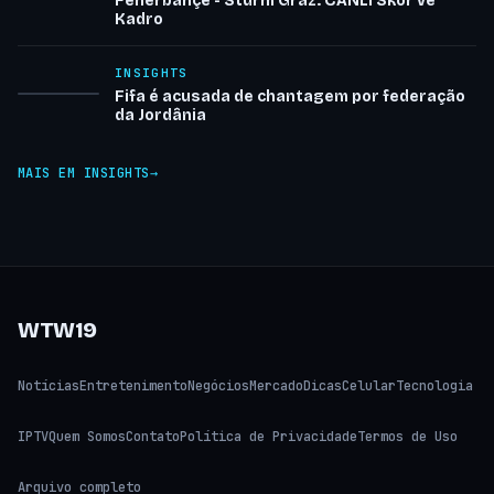
Fenerbahçe - Sturm Graz: CANLI Skor ve
Kadro
INSIGHTS
Fifa é acusada de chantagem por federação
da Jordânia
MAIS EM INSIGHTS
WTW19
Notícias
Entretenimento
Negócios
Mercado
Dicas
Celular
Tecnologia
IPTV
Quem Somos
Contato
Política de Privacidade
Termos de Uso
Arquivo completo