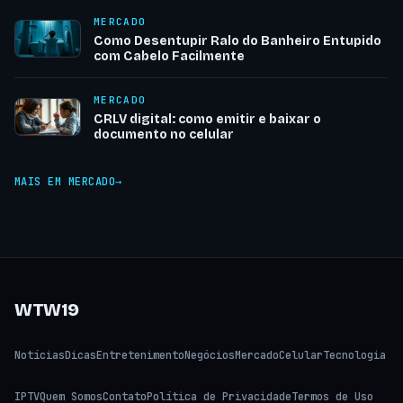
MERCADO
Como Desentupir Ralo do Banheiro Entupido
com Cabelo Facilmente
MERCADO
CRLV digital: como emitir e baixar o
documento no celular
MAIS EM MERCADO
WTW19
Notícias
Dicas
Entretenimento
Negócios
Mercado
Celular
Tecnologia
IPTV
Quem Somos
Contato
Política de Privacidade
Termos de Uso