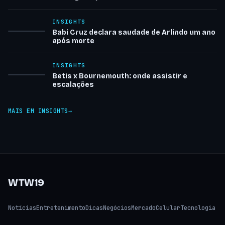
INSIGHTS
Babi Cruz declara saudade de Arlindo um ano
após morte
INSIGHTS
Betis x Bournemouth: onde assistir e
escalações
MAIS EM INSIGHTS
WTW19
Notícias
Entretenimento
Dicas
Negócios
Mercado
Celular
Tecnologia