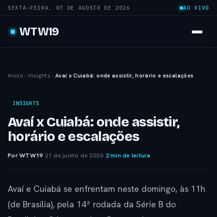
SEXTA-FEIRA, 07 DE AGOSTO DE 2026
AO VIVO
WTW19
Início
›
Insights
›
Avaí x Cuiabá: onde assistir, horário e escalações
INSIGHTS
Avaí x Cuiabá: onde assistir,
horário e escalações
Por WTW19
·
21 de junho de 2026
·
2 min de leitura
Avaí e Cuiabá se enfrentam neste domingo, às 11h
(de Brasília), pela 14ª rodada da Série B do