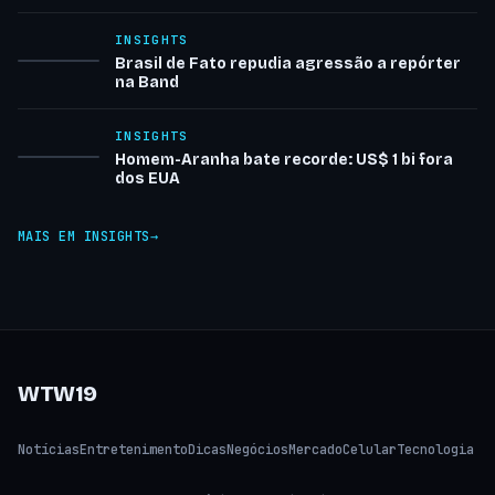
INSIGHTS
Brasil de Fato repudia agressão a repórter
na Band
INSIGHTS
Homem-Aranha bate recorde: US$ 1 bi fora
dos EUA
MAIS EM INSIGHTS
WTW19
Notícias
Entretenimento
Dicas
Negócios
Mercado
Celular
Tecnologia