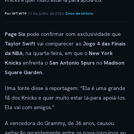
Knicks e quer muito estar lá para apoiá-los.
Por WTW19
·
11 de junho de 2026
·
2 min de leitura
Page Six
pode confirmar com exclusividade que
Taylor Swift
vai comparecer ao
Jogo 4 das Finais
da NBA
, na quarta-feira, em que o
New York
Knicks
enfrenta o
San Antonio Spurs
no
Madison
Square Garden
.
Uma fonte disse à reportagem: “Ela é uma grande
fã dos Knicks e quer muito estar lá para apoiá-los.
Ela vai com amigos.”
A vencedora do Grammy, de 36 anos, causou
agitação recentemente entre os nova-iorquinos ao