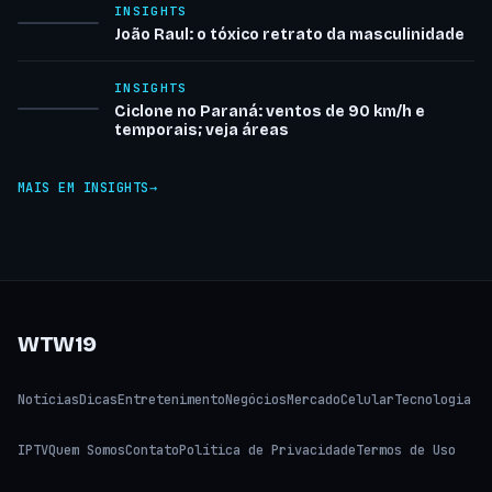
INSIGHTS
João Raul: o tóxico retrato da masculinidade
INSIGHTS
Ciclone no Paraná: ventos de 90 km/h e
temporais; veja áreas
MAIS EM INSIGHTS
WTW19
Notícias
Dicas
Entretenimento
Negócios
Mercado
Celular
Tecnologia
IPTV
Quem Somos
Contato
Política de Privacidade
Termos de Uso