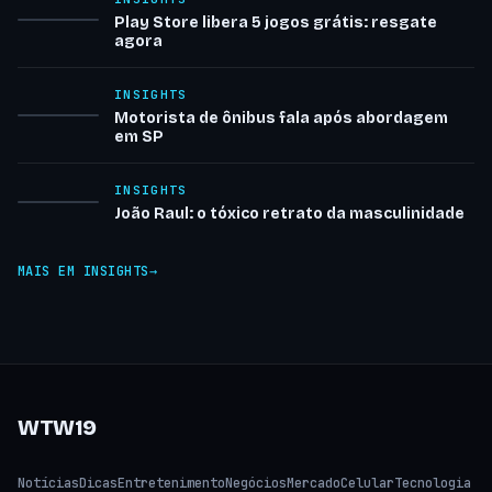
Play Store libera 5 jogos grátis: resgate
agora
INSIGHTS
Motorista de ônibus fala após abordagem
em SP
INSIGHTS
João Raul: o tóxico retrato da masculinidade
MAIS EM INSIGHTS
WTW19
Notícias
Dicas
Entretenimento
Negócios
Mercado
Celular
Tecnologia