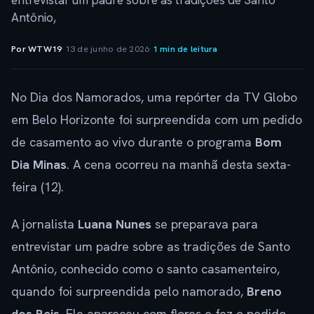
entrevistar um padre sobre as tradições de Santo
Antônio,
Por WTW19
·
13 de junho de 2026
·
1 min de leitura
No Dia dos Namorados, uma repórter da TV Globo
em Belo Horizonte foi surpreendida com um pedido
de casamento ao vivo durante o programa
Bom
Dia Minas
. A cena ocorreu na manhã desta sexta-
feira (12).
A jornalista
Luana Nunes
se preparava para
entrevistar um padre sobre as tradições de Santo
Antônio, conhecido como o santo casamenteiro,
quando foi surpreendida pelo namorado,
Breno
dos Reis
. Ele apareceu com flores e fez o pedido