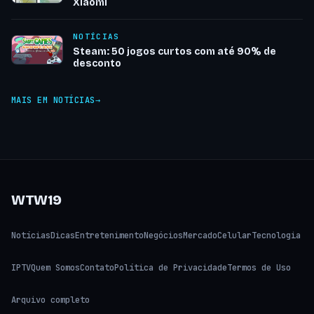
Xiaomi
NOTÍCIAS
Steam: 50 jogos curtos com até 90% de
desconto
MAIS EM NOTÍCIAS
WTW19
Notícias
Dicas
Entretenimento
Negócios
Mercado
Celular
Tecnologia
IPTV
Quem Somos
Contato
Política de Privacidade
Termos de Uso
Arquivo completo