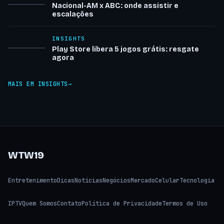
Nacional-AM x ABC: onde assistir e
escalações
INSIGHTS
Play Store libera 5 jogos grátis: resgate
agora
MAIS EM INSIGHTS
WTW19
Entretenimento
Dicas
Notícias
Negócios
Mercado
Celular
Tecnologia
IPTV
Quem Somos
Contato
Política de Privacidade
Termos de Uso