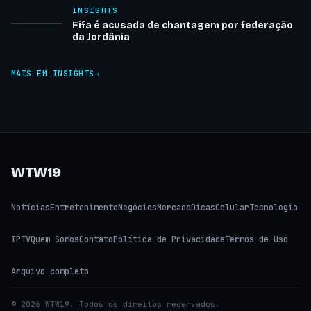
INSIGHTS
Fifa é acusada de chantagem por federação
da Jordânia
MAIS EM INSIGHTS
WTW19
Notícias
Entretenimento
Negócios
Mercado
Dicas
Celular
Tecnologia
IPTV
Quem Somos
Contato
Política de Privacidade
Termos de Uso
Arquivo completo
© 2026 WTW19. Todos os direitos reservados.