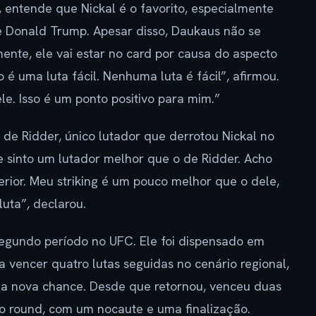
a, entende que Nickal é o favorito, especialmente
e Donald Trump. Apesar disso, Daukaus não se
nte, ele vai estar no card por causa do aspecto
 é uma luta fácil. Nenhuma luta é fácil”, afirmou.
. Isso é um ponto positivo para mim.”
 de Ridder, único lutador que derrotou Nickal no
 sinto um lutador melhor que o de Ridder. Acho
rior. Meu striking é um pouco melhor que o dele,
uta”, declarou.
segundo período no UFC. Ele foi dispensado em
a vencer quatro lutas seguidas no cenário regional,
uma nova chance. Desde que retornou, venceu duas
ro round, com um nocaute e uma finalização.