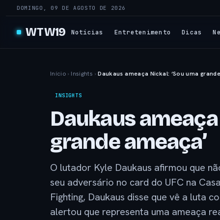
DOMINGO, 09 DE AGOSTO DE 2026
WTW19
Notícias
Entretenimento
Dicas
N
Início
›
Insights
›
Daukaus ameaça Nickal: ‘Sou uma grand
INSIGHTS
Daukaus ameaça 
grande ameaça’
O lutador Kyle Daukaus afirmou que não 
seu adversário no card do UFC na Cas
Fighting, Daukaus disse que vê a luta
alertou que representa uma ameaça re