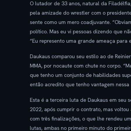
O lutador de 33 anos, natural da Filadélfi
pela amizade do wrestler com o president
sente como um mero coadjuvante. “Obviame
político. Mas eu vi pessoas dizendo que não
“Eu represento uma grande ameaça para ele
Daukaus comparou seu estilo ao de Reinier
MMA, por nocaute com chute no corpo. “Me
que tenho um conjunto de habilidades supe
então acredito que tenho vantagem nessa l
Esta é a terceira luta de Daukaus em seu 
2022, após cumprir o contrato, mas voltou 
com três finalizações, o que lhe rendeu 
lutas, ambas no primeiro minuto do primei