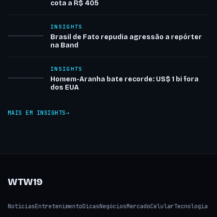
cota a R$ 405
INSIGHTS
Brasil de Fato repudia agressão a repórter
na Band
INSIGHTS
Homem-Aranha bate recorde: US$ 1 bi fora
dos EUA
MAIS EM INSIGHTS
WTW19
Notícias
Entretenimento
Dicas
Negócios
Mercado
Celular
Tecnologia