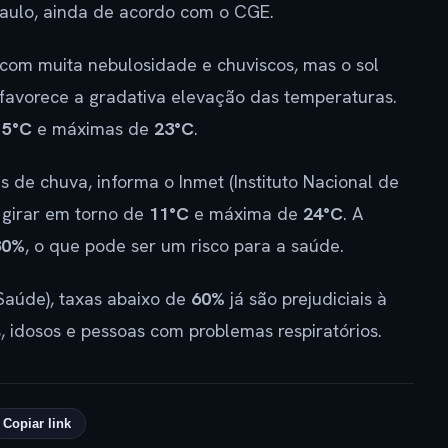
aulo, ainda de acordo com o CGE.
com muita nebulosidade e chuviscos, mas o sol
 favorece a gradativa elevação das temperaturas.
15°C
e máximas de
23°C
.
de chuva, informa o Inmet (Instituto Nacional de
 girar em torno de
11°C
e máxima de
24°C
. A
30%
, o que pode ser um risco para a saúde.
aúde), taxas abaixo de
60%
já são prejudiciais à
 idosos e pessoas com problemas respiratórios.
Copiar link