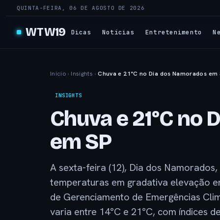
QUINTA-FEIRA, 06 DE AGOSTO DE 2026
WTW19
Dicas
Notícias
Entretenimento
N
Início
›
Insights
›
Chuva e 21°C no Dia dos Namorados em 
INSIGHTS
Chuva e 21°C no 
em SP
A sexta-feira (12), Dia dos Namorados
temperaturas em gradativa elevação e
de Gerenciamento de Emergências Climá
varia entre 14°C e 21°C, com índices 