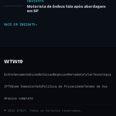
INSIGHTS
Motorista de ônibus fala após abordagem
em SP
MAIS EM INSIGHTS
WTW19
Entretenimento
Dicas
Notícias
Negócios
Mercado
Celular
Tecnologia
IPTV
Quem Somos
Contato
Política de Privacidade
Termos de Uso
Arquivo completo
© 2026 WTW19. Todos os direitos reservados.