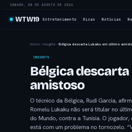
SÁBADO, 08 DE AGOSTO DE 2026
WTW19
Entretenimento
Dicas
Notícias
N
Início
›
Insights
›
Bélgica descarta Lukaku em último amist
INSIGHTS
Bélgica descarta
amistoso
O técnico da Bélgica, Rudi Garcia, afir
Romelu Lukaku não será titular no últ
do Mundo, contra a Tunísia. O jogador, q
está com um problema no tornozelo. “