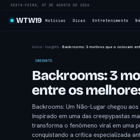
SEXTA-FEIRA, 07 DE AGOSTO DE 2026
WTW19
Notícias
Dicas
Entretenimento
N
Início
›
Insights
›
Backrooms: 3 motivos que o colocam ent
INSIGHTS
Backrooms: 3 mo
entre os melhore
Backrooms: Um Não-Lugar chegou aos c
Inspirado em uma das creepypastas mai
transforma o fenômeno viral em uma p
conquistando a crítica especializada a