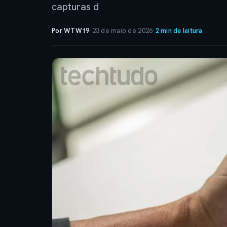
capturas d
Por WTW19
·
23 de maio de 2026
·
2 min de leitura