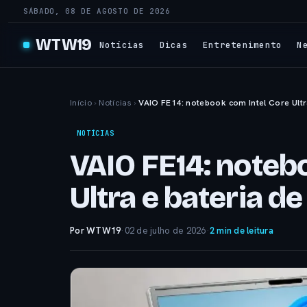
SÁBADO, 08 DE AGOSTO DE 2026
WTW19
Notícias
Dicas
Entretenimento
N
Início
›
Notícias
›
VAIO FE14: notebook com Intel Core Ultr
NOTÍCIAS
VAIO FE14: noteb
Ultra e bateria de
Por WTW19
·
02 de julho de 2026
·
2 min de leitura