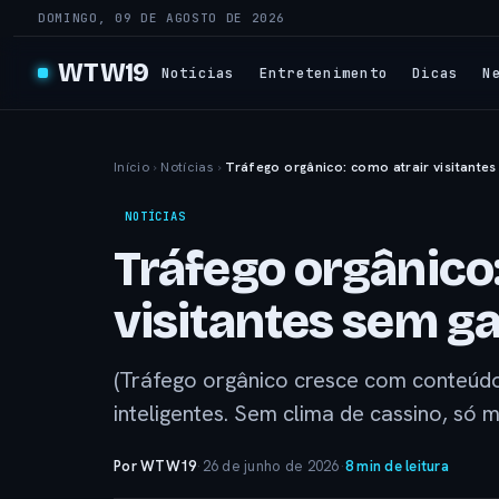
DOMINGO, 09 DE AGOSTO DE 2026
WTW19
Notícias
Entretenimento
Dicas
N
Início
›
Notícias
›
Tráfego orgânico: como atrair visitante
NOTÍCIAS
Tráfego orgânico
visitantes sem g
(Tráfego orgânico cresce com conteúdo 
inteligentes. Sem clima de cassino, só 
Por WTW19
·
26 de junho de 2026
·
8 min de leitura