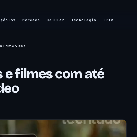
egócios
Mercado
Celular
Tecnologia
IPTV
no Prime Video
 e filmes com até
deo