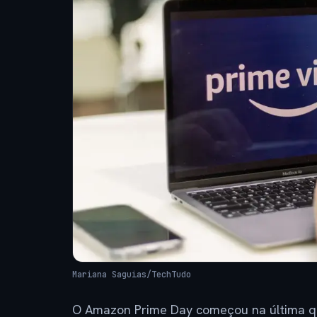
Mariana Saguias/TechTudo
O Amazon Prime Day começou na última quar