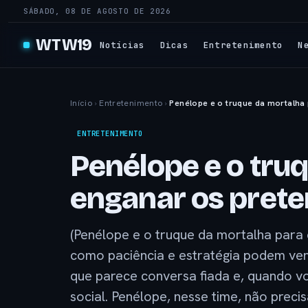
SÁBADO, 08 DE AGOSTO DE 2026
WTW19
Notícias
Dicas
Entretenimento
N
Início
›
Entretenimento
›
Penélope e o truque da mortalha
ENTRETENIMENTO
Penélope e o tru
enganar os pret
(Penélope e o truque da mortalha par
como paciência e estratégia podem venc
que parece conversa fiada e, quando vo
social. Penélope, nesse time, não preci