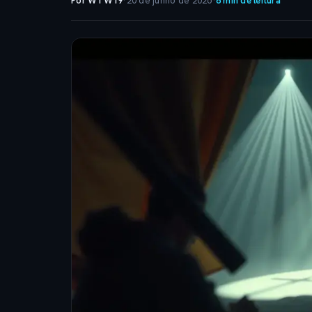
Por WTW19
·
20 de junho de 2026
·
8 min de leitura