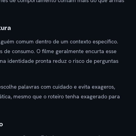
talhes de comportamento contam mais do que armas
tura
r alguém comum dentro de um contexto específico.
has de consumo. O filme geralmente encurta esse
ma identidade pronta reduz o risco de perguntas
colhe palavras com cuidado e evita exageros,
tica, mesmo que o roteiro tenha exagerado para
o