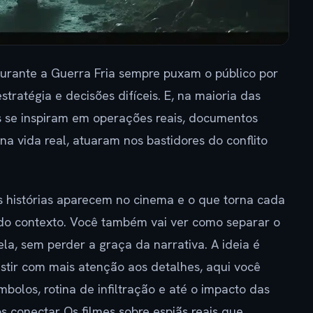
durante a Guerra Fria sempre puxam o público por
tratégia e decisões difíceis. E, na maioria das
s se inspiram em operações reais, documentos
na vida real, atuaram nos bastidores do conflito
s histórias aparecem no cinema e o que torna cada
do contexto. Você também vai ver como separar o
ela, sem perder a graça da narrativa. A ideia é
sistir com mais atenção aos detalhes, aqui você
bolos, rotina de infiltração e até o impacto das
s conectar Os filmes sobre espiãs reais que