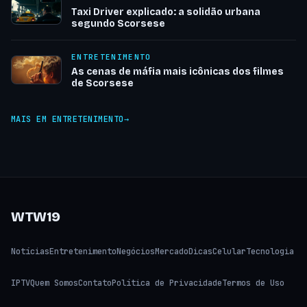
Taxi Driver explicado: a solidão urbana
segundo Scorsese
ENTRETENIMENTO
As cenas de máfia mais icônicas dos filmes
de Scorsese
MAIS EM ENTRETENIMENTO
WTW19
Notícias
Entretenimento
Negócios
Mercado
Dicas
Celular
Tecnologia
IPTV
Quem Somos
Contato
Política de Privacidade
Termos de Uso