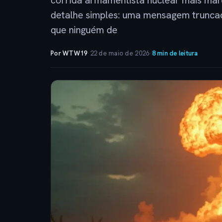
corrida armamentista nuclear mais m
detalhe simples: uma mensagem truncad
que ninguém de
Por WTW19
·
22 de maio de 2026
·
8 min de leitura