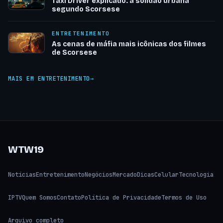
Taxi Driver explicado: a solidão urbana
segundo Scorsese
ENTRETENIMENTO
As cenas de máfia mais icônicas dos filmes
de Scorsese
MAIS EM ENTRETENIMENTO
WTW19
Notícias
Entretenimento
Negócios
Mercado
Dicas
Celular
Tecnologia
IPTV
Quem Somos
Contato
Política de Privacidade
Termos de Uso
Arquivo completo