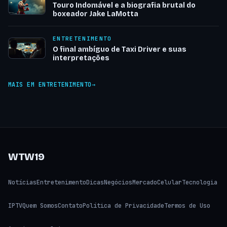
Touro Indomável e a biografia brutal do
boxeador Jake LaMotta
ENTRETENIMENTO
O final ambíguo de Taxi Driver e suas
interpretações
MAIS EM ENTRETENIMENTO
WTW19
Notícias
Entretenimento
Dicas
Negócios
Mercado
Celular
Tecnologia
IPTV
Quem Somos
Contato
Política de Privacidade
Termos de Uso