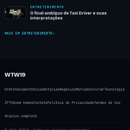
ENTRETENIMENTO
O final ambíguo de Taxi Driver e suas
interpretações
MAIS EM ENTRETENIMENTO
WTW19
Entretenimento
Dicas
Notícias
Negócios
Mercado
Celular
Tecnologia
IPTV
Quem Somos
Contato
Política de Privacidade
Termos de Uso
Arquivo completo
© 2026 WTW19. Todos os direitos reservados.