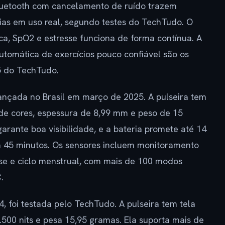
luetooth com cancelamento de ruído trazem
dias em uso real, segundo testes do TechTudo. O
a, SpO2 e estresse funciona de forma contínua. A
tomática de exercícios pouco confiável são os
5 do TechTudo.
i lançada no Brasil em março de 2025. A pulseira tem
 de cores, espessura de 8,99 mm e peso de 15
rante boa visibilidade, e a bateria promete até 14
m 45 minutos. Os sensores incluem monitoramento
sse e ciclo menstrual, com mais de 100 modos
.
84, foi testada pelo TechTudo. A pulseira tem tela
500 nits e pesa 15,95 gramas. Ela suporta mais de