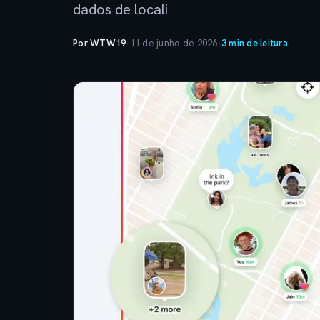
dados de locali
Por WTW19
·
11 de junho de 2026
·
3 min de leitura