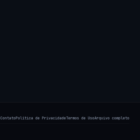
s
Contato
Política de Privacidade
Termos de Uso
Arquivo completo