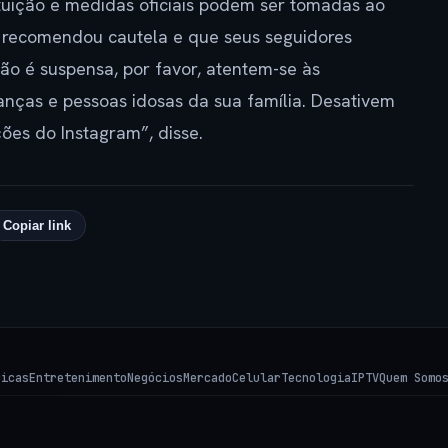
ituição e medidas oficiais podem ser tomadas ao
n recomendou cautela e que seus seguidores
o é suspensa, por favor, atentem-se às
anças e pessoas idosas da sua família. Desativem
ões do Instagram”, disse.
Copiar link
Dicas
Entretenimento
Negócios
Mercado
Celular
Tecnologia
IPTV
Quem Somo