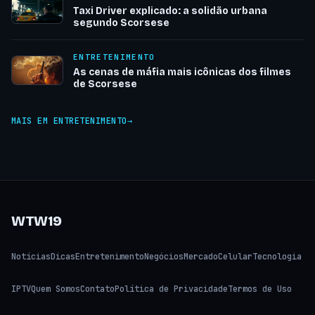
Taxi Driver explicado: a solidão urbana
segundo Scorsese
ENTRETENIMENTO
As cenas de máfia mais icônicas dos filmes
de Scorsese
MAIS EM ENTRETENIMENTO
WTW19
Notícias
Dicas
Entretenimento
Negócios
Mercado
Celular
Tecnologia
IPTV
Quem Somos
Contato
Política de Privacidade
Termos de Uso