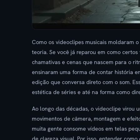
Como os videoclipes musicais moldaram o 
teoria. Se você já reparou em como certos 
chamativas e cenas que nascem para o rit
ensinaram uma forma de contar história e
edição que conversa direto com o som. Essa
estética de séries e até na forma como di
Ao longo das décadas, o videoclipe virou um
movimentos de câmera, montagem e efeito
muita gente consome vídeos em telas pequ
de clareza visual. Por isso, entender co