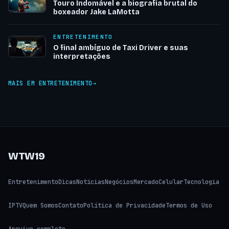
Touro Indomável e a biografia brutal do
boxeador Jake LaMotta
ENTRETENIMENTO
O final ambíguo de Taxi Driver e suas
interpretações
MAIS EM ENTRETENIMENTO
WTW19
Entretenimento
Dicas
Notícias
Negócios
Mercado
Celular
Tecnologia
IPTV
Quem Somos
Contato
Política de Privacidade
Termos de Uso
Arquivo completo