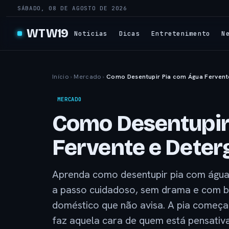
SÁBADO, 08 DE AGOSTO DE 2026
WTW19
Notícias
Dicas
Entretenimento
N
Início
›
Mercado
›
Como Desentupir Pia com Água Fervente
MERCADO
Como Desentupir
Fervente e Deter
Aprenda como desentupir pia com água
a passo cuidadoso, sem drama e com b
doméstico que não avisa. A pia começa 
faz aquela cara de quem está pensativa 