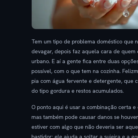
Tem um tipo de problema doméstico que nã
devagar, depois faz aquela cara de quem e
urbano. E aí a gente fica entre duas opçõe
possível, com o que tem na cozinha. Feliz
pia com água fervente e detergente, que 
do tipo gordura e restos acumulados.
O ponto aqui é usar a combinação certa e
mas também pode causar danos se houver ri
estiver com algo que não deveria ser aqu
bastidor: ele ajuda a soltar a sujeira e a