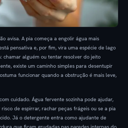
o avisa. A pia começa a engolir água mais
stá pensativa e, por fim, vira uma espécie de lago
s: chamar alguém ou tentar resolver do jeito
mente, existe um caminho simples para desentupir
costuma funcionar quando a obstrução é mais leve,
 com cuidado. Água fervente sozinha pode ajudar,
sco de espirrar, rachar peças frágeis ou se a pia
ecido. Já o detergente entra como ajudante de
 gordura que ficam grudadas nas paredes internas do