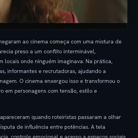
 chegaram ao cinema começa com uma mistura de
ecia preso a um conflito interminável,
m locais onde ninguém imaginava. Na prática,
, informantes e recrutadoras, ajudando a
ionagem. O cinema enxergou isso e transformou o
ivo em personagens com tensão, estilo e
s apareceram quando roteiristas passaram a olhar
sputa de influência entre potências. A tela
ia, controle emocional e acesso a espaços sociais