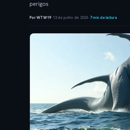
perigos
Por WTW19
·
13 de junho de 2026
·
7 min de leitura