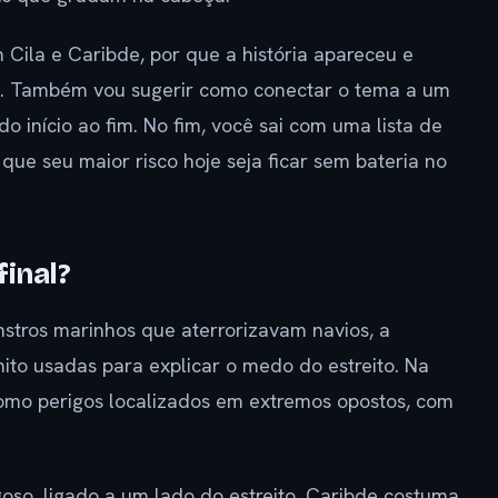
 Cila e Caribde, por que a história apareceu e
o. Também vou sugerir como conectar o tema a um
o início ao fim. No fim, você sai com uma lista de
ue seu maior risco hoje seja ficar sem bateria no
final?
stros marinhos que aterrorizavam navios, a
ito usadas para explicar o medo do estreito. Na
omo perigos localizados em extremos opostos, com
oso, ligado a um lado do estreito. Caribde costuma