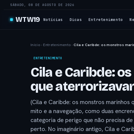
SÁBADO, 08 DE AGOSTO DE 2026
WTW19
Notícias
Dicas
Entretenimento
N
Início
›
Entretenimento
›
Cila e Caribde: os monstros mar
ENTRETENIMENTO
Cila e Caribde: 
que aterrorizava
(Cila e Caribde: os monstros marinhos 
mito e a navegação, como duas encrenc
categoria de perigo que não precisa de
perto. No imaginário antigo, Cila e Car