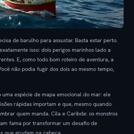
cisa de barulho para assustar. Basta estar perto.
exatamente isso: dois perigos marinhos lado a
entes. E, como todo bom roteiro de aventura, a
Você não podia fugir dos dois ao mesmo tempo,
do uma espécie de mapa emocional do mar: ele
ecisões rápidas importam e que, mesmo quando
lembrar quem manda. Cila e Caribde: os monstros
ram fama por transformar um desafio de
as que grudam na cabeça.