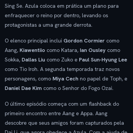
Sing Se. Azula coloca em prática um plano para
enfraquecer o reino por dentro, levando os
protagonistas a uma grande derrota.
O elenco principal inclui
Gordon Cormier
como
Aang,
Kiawentiio
como Katara,
Ian Ousley
como
Sokka,
Dallas Liu
como Zuko e
Paul Sun-Hyung Lee
como Tio Iroh. A segunda temporada traz novos
personagens, como
Miya Cech
no papel de Toph, e
Daniel Dae Kim
como o Senhor do Fogo Ozai.
O último episódio começa com um flashback do
primeiro encontro entre Aang e Appa. Aang
descobre que seus amigos foram capturados pela
Dai Li, que agora obedece a Azula. Com a ajuda de