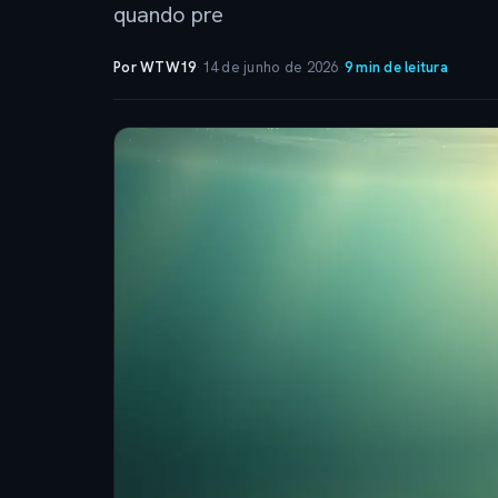
quando pre
Por WTW19
·
14 de junho de 2026
·
9 min de leitura