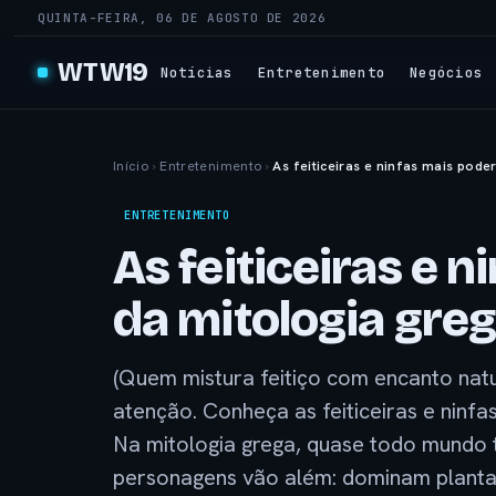
QUINTA-FEIRA, 06 DE AGOSTO DE 2026
WTW19
Notícias
Entretenimento
Negócios
Início
›
Entretenimento
›
As feiticeiras e ninfas mais pode
ENTRETENIMENTO
As feiticeiras e 
da mitologia gre
(Quem mistura feitiço com encanto nat
atenção. Conheça as feiticeiras e ninfa
Na mitologia grega, quase todo mundo 
personagens vão além: dominam plantas