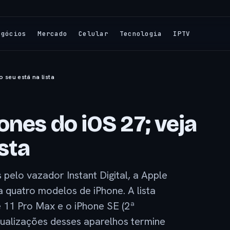
egócios
Mercado
Celular
Tecnologia
IPTV
o seu está na lista
ones do iOS 27; veja
ista
elo vazador Instant Digital, a Apple
 quatro modelos de iPhone. A lista
ne 11 Pro Max e o iPhone SE (2ª
atualizações desses aparelhos termine