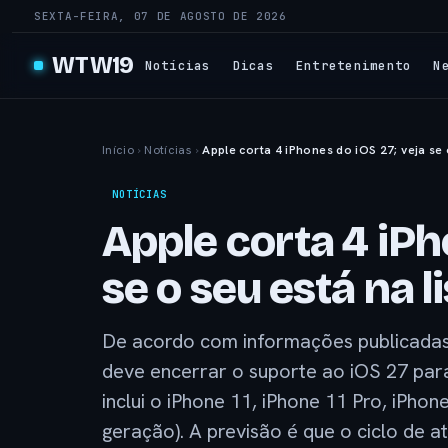
SEXTA-FEIRA, 07 DE AGOSTO DE 2026
WTW19
Notícias
Dicas
Entretenimento
N
Início
›
Notícias
›
Apple corta 4 iPhones do iOS 27; veja se 
NOTÍCIAS
Apple corta 4 iPh
se o seu está na l
De acordo com informações publicadas p
deve encerrar o suporte ao iOS 27 para
inclui o iPhone 11, iPhone 11 Pro, iPho
geração). A previsão é que o ciclo de 