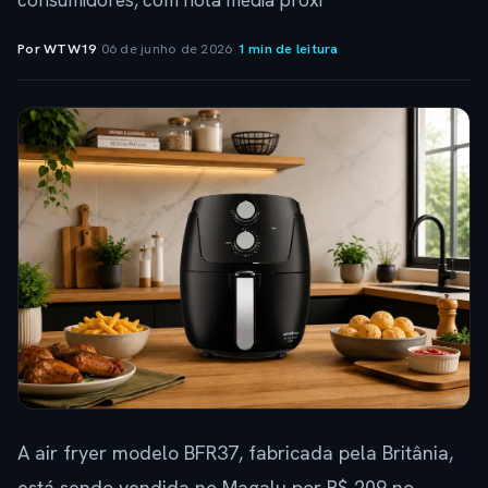
consumidores, com nota média próxi
Por WTW19
·
06 de junho de 2026
·
1 min de leitura
A air fryer modelo BFR37, fabricada pela Britânia,
está sendo vendida no Magalu por R$ 209 no