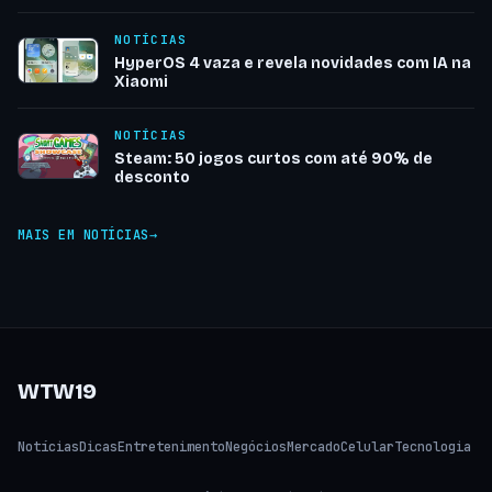
NOTÍCIAS
HyperOS 4 vaza e revela novidades com IA na
Xiaomi
NOTÍCIAS
Steam: 50 jogos curtos com até 90% de
desconto
MAIS EM NOTÍCIAS
WTW19
Notícias
Dicas
Entretenimento
Negócios
Mercado
Celular
Tecnologia