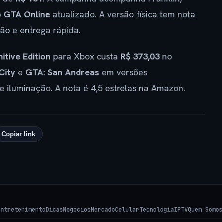
o
GTA Online
atualizado. A versão física tem nota
ão e entrega rápida.
itive Edition
para Xbox custa
R$ 373,03
no
City
e
GTA: San Andreas
em versões
e iluminação. A nota é 4,5 estrelas na Amazon.
Copiar link
Entretenimento
Dicas
Negócios
Mercado
Celular
Tecnologia
IPTV
Quem Somo