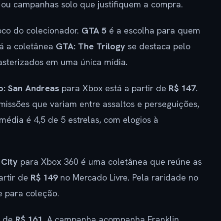
 ou campanhas solo que justifiquem a compra.
oco do colecionador.
GTA 5
é a escolha para quem
Já a coletânea
GTA: The Trilogy
se destaca pelo
emasterizados em uma única mídia.
o: San Andreas
para Xbox está a partir de
R$ 147
.
issões que variam entre assaltos e perseguições,
édia é 4,5 de 5 estrelas, com elogios à
 City
para Xbox 360 é uma coletânea que reúne as
artir de
R$ 149
no Mercado Livre. Pela raridade no
e para coleção.
r de
R$ 161
. A campanha acompanha Franklin,