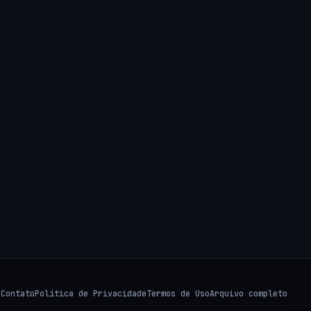
s
Contato
Política de Privacidade
Termos de Uso
Arquivo completo